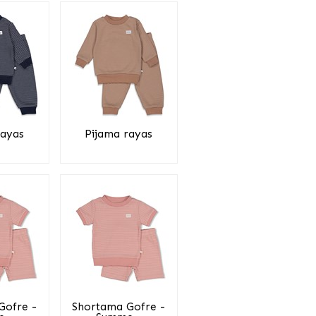
rayas
Pijama rayas
Gofre -
Shortama Gofre -