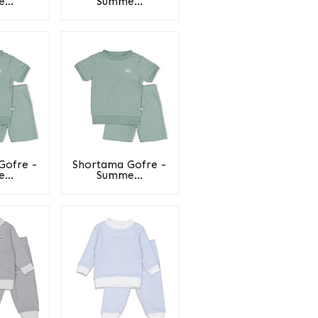
...
Summe...
Gofre -
Shortama Gofre -
...
Summe...