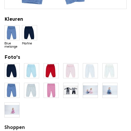
Kleuren
Blue
Marine
melange
Foto's
Shoppen